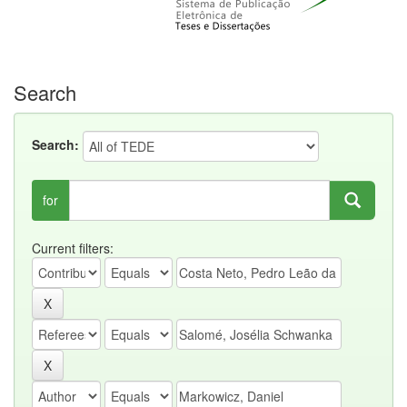
Search
Search:
for
Current filters: