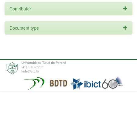
Contributor
Document type
Universidade Tuiuti do Paraná
(41) 3331-7700
tede@utp.br