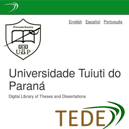
Skip
English
Español
Português
navigation
Universidade Tuiuti do
Paraná
Digital Library of Theses and Dissertations