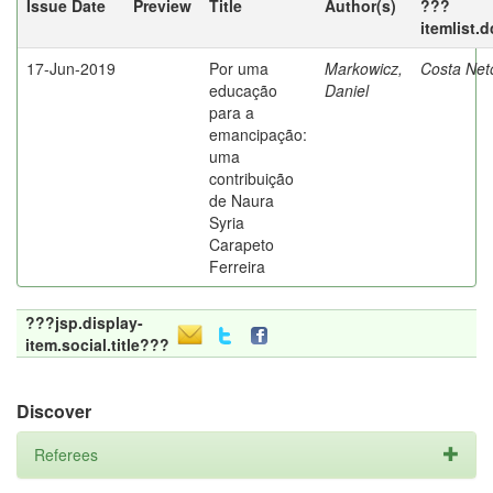
Issue Date
Preview
Title
Author(s)
???
itemlist.
17-Jun-2019
Por uma
Markowicz,
Costa Net
educação
Daniel
para a
emancipação:
uma
contribuição
de Naura
Syria
Carapeto
Ferreira
???jsp.display-
item.social.title???
Discover
Referees