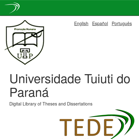
Skip
English
Español
Português
navigation
Universidade Tuiuti do
Paraná
Digital Library of Theses and Dissertations