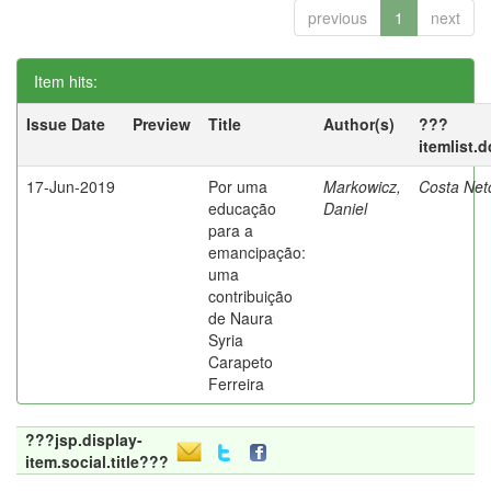
previous
1
next
Item hits:
Issue Date
Preview
Title
Author(s)
???
itemlist.
17-Jun-2019
Por uma
Markowicz,
Costa Net
educação
Daniel
para a
emancipação:
uma
contribuição
de Naura
Syria
Carapeto
Ferreira
???jsp.display-
item.social.title???