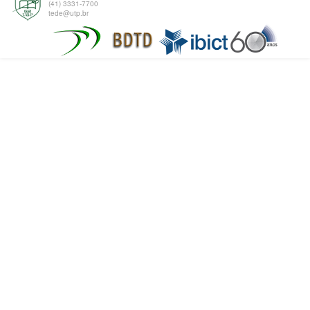
(41) 3331-7700
tede@utp.br