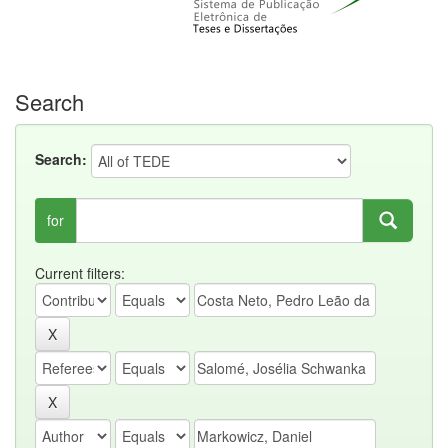
Search
Search:
for
Current filters: