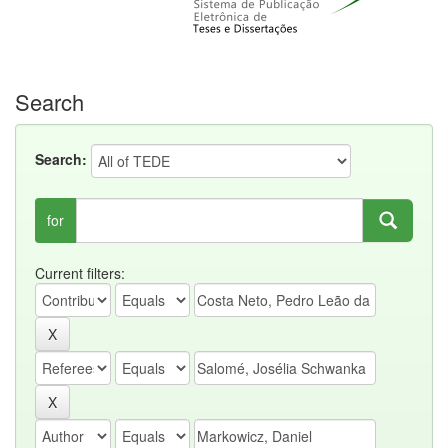
Search
Search:
for
Current filters: