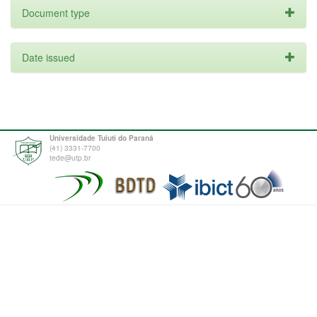
Document type
Date issued
Universidade Tuiuti do Paraná
(41) 3331-7700
tede@utp.br