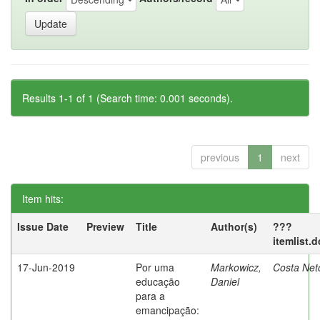
Results 1-1 of 1 (Search time: 0.001 seconds).
previous
1
next
Item hits:
Issue Date
Preview
Title
Author(s)
???
itemlist.
17-Jun-2019
Por uma
Markowicz,
Costa Net
educação
Daniel
para a
emancipação: