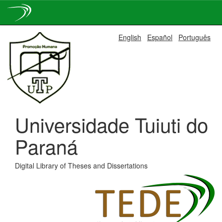
Skip
English
Español
Português
navigation
Universidade Tuiuti do
Paraná
Digital Library of Theses and Dissertations