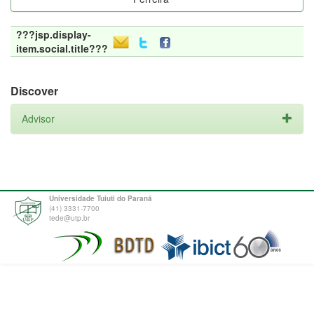
???jsp.display-
item.social.title???
Discover
Advisor
Universidade Tuiuti do Paraná
(41) 3331-7700
tede@utp.br