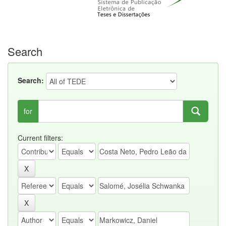
Search
Search:
for
Current filters: