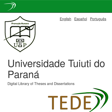
Skip
English
Español
Português
navigation
Universidade Tuiuti do
Paraná
Digital Library of Theses and Dissertations