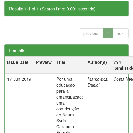
Results 1-1 of 1 (Search time: 0.001 seconds).
previous
1
next
Item hits:
Issue Date
Preview
Title
Author(s)
???
itemlist.
17-Jun-2019
Por uma
Markowicz,
Costa Net
educação
Daniel
para a
emancipação:
uma
contribuição
de Naura
Syria
Carapeto
Ferreira