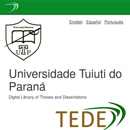
Skip
English
Español
Português
navigation
Universidade Tuiuti do
Paraná
Digital Library of Theses and Dissertations