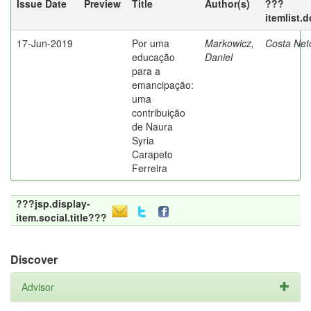
Issue Date
Preview
Title
Author(s)
???
itemlist.
17-Jun-2019
Por uma
Markowicz,
Costa Net
educação
Daniel
para a
emancipação:
uma
contribuição
de Naura
Syria
Carapeto
Ferreira
???jsp.display-
item.social.title???
Discover
Advisor