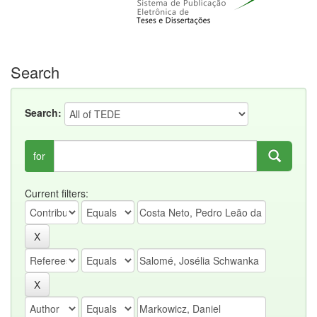
Search
Search:
for
Current filters: