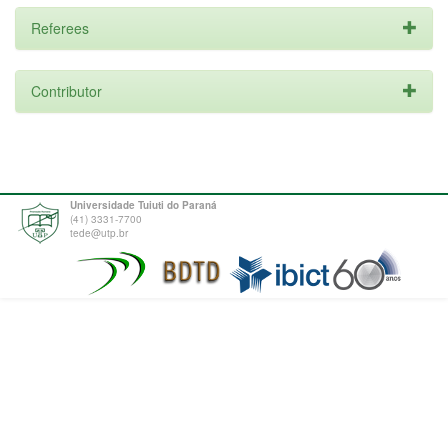
Referees
Contributor
Universidade Tuiuti do Paraná
(41) 3331-7700
tede@utp.br