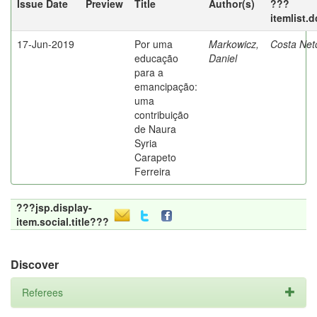
Issue Date
Preview
Title
Author(s)
???
itemlist.
17-Jun-2019
Por uma
Markowicz,
Costa Net
educação
Daniel
para a
emancipação:
uma
contribuição
de Naura
Syria
Carapeto
Ferreira
???jsp.display-
item.social.title???
Discover
Referees