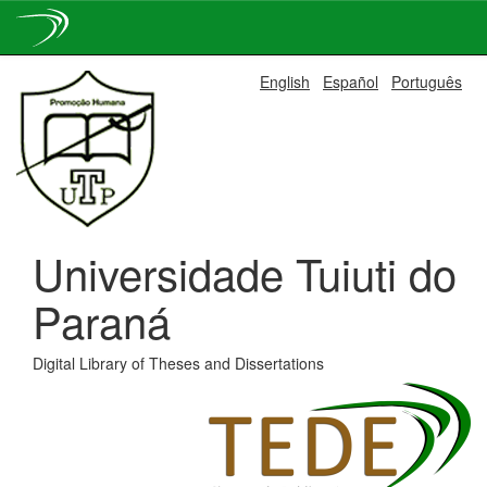
Skip
English
Español
Português
navigation
Universidade Tuiuti do
Paraná
Digital Library of Theses and Dissertations