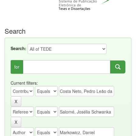
Search
Search:
for
Current filters: