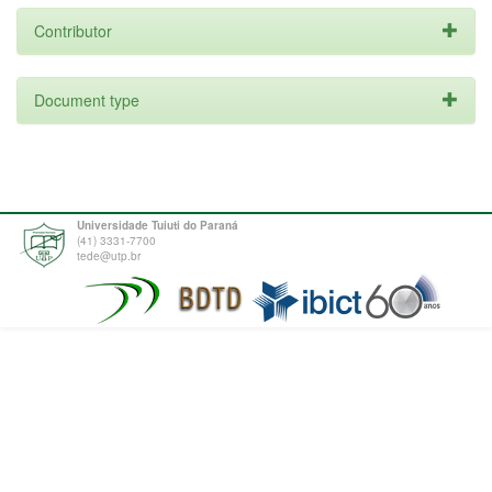
Contributor
Document type
Universidade Tuiuti do Paraná
(41) 3331-7700
tede@utp.br