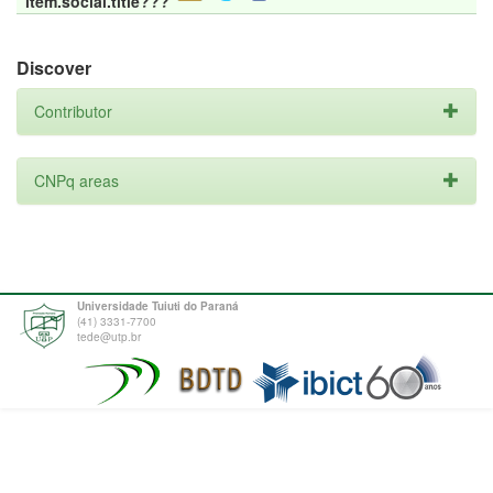
item.social.title???
Discover
Contributor
CNPq areas
Universidade Tuiuti do Paraná
(41) 3331-7700
tede@utp.br