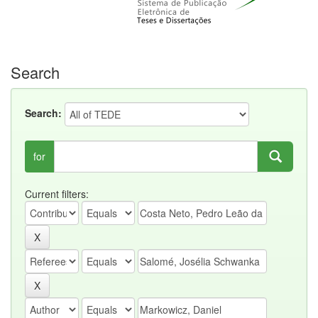
Search
Search:
for
Current filters: