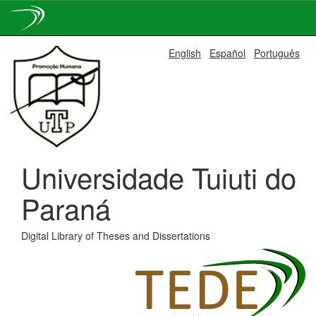
Skip
English
Español
Português
navigation
Universidade Tuiuti do
Paraná
Digital Library of Theses and Dissertations