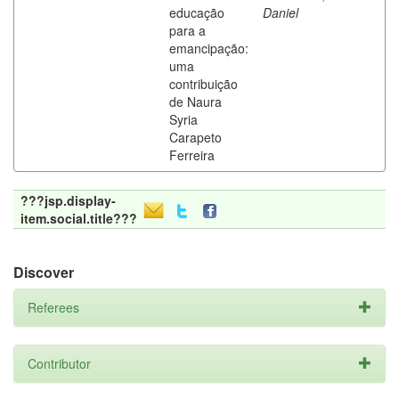
educação
Daniel
para a
emancipação:
uma
contribuição
de Naura
Syria
Carapeto
Ferreira
???jsp.display-
item.social.title???
Discover
Referees
Contributor