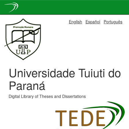
Skip
English
Español
Português
navigation
Universidade Tuiuti do
Paraná
Digital Library of Theses and Dissertations