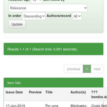
In order
Authors/record
Results 1-1 of 1 (Search time: 0.001 seconds).
previous
1
next
Item hits:
Issue Date
Preview
Title
Author(s)
???
itemlist.
17-Jun-2019
Por uma
Markowicz,
Costa Net