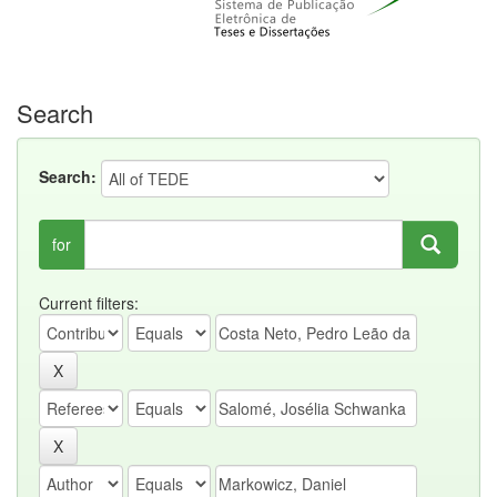
Search
Search:
for
Current filters: