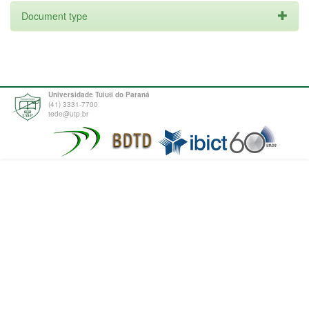
Document type
Universidade Tuiuti do Paraná
(41) 3331-7700
tede@utp.br