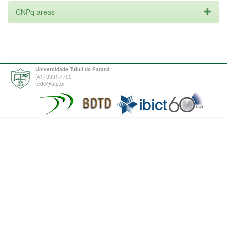
CNPq areas
Universidade Tuiuti do Paraná
(41) 3331-7700
tede@utp.br