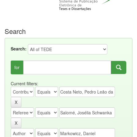
Search
Search:
for
Current filters: