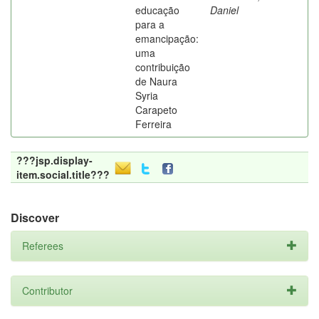
educação
Daniel
para a
emancipação:
uma
contribuição
de Naura
Syria
Carapeto
Ferreira
???jsp.display-
item.social.title???
Discover
Referees
Contributor