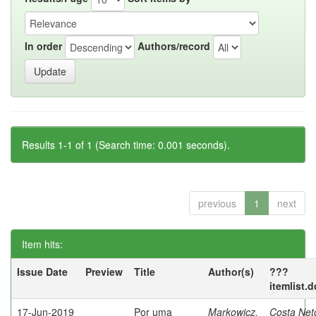
In order
Authors/record
Results 1-1 of 1 (Search time: 0.001 seconds).
previous
1
next
Item hits:
Issue Date
Preview
Title
Author(s)
???
itemlist.
17-Jun-2019
Por uma
Markowicz,
Costa Net