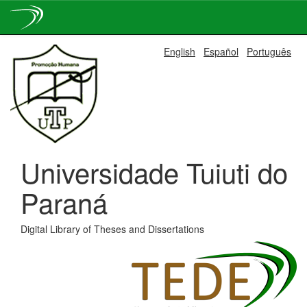
Skip
English
Español
Português
navigation
Universidade Tuiuti do
Paraná
Digital Library of Theses and Dissertations