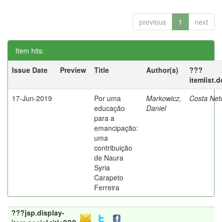
previous
1
next
Item hits:
Issue Date
Preview
Title
Author(s)
???
itemlist.
17-Jun-2019
Por uma
Markowicz,
Costa Net
educação
Daniel
para a
emancipação:
uma
contribuição
de Naura
Syria
Carapeto
Ferreira
???jsp.display-