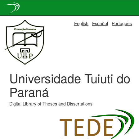
Skip
English
Español
Português
navigation
Universidade Tuiuti do
Paraná
Digital Library of Theses and Dissertations