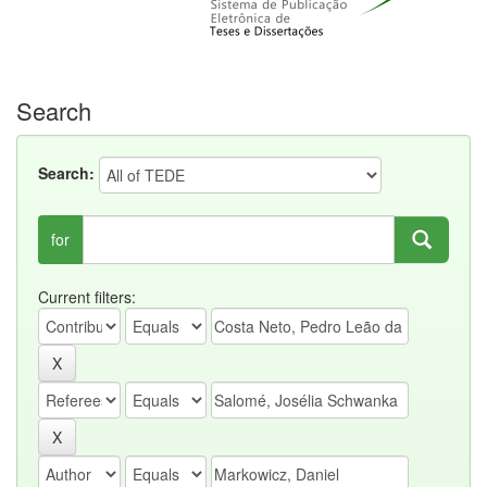
Search
Search:
for
Current filters: