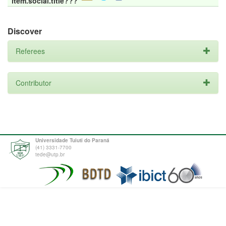
item.social.title???
Discover
Referees
Contributor
Universidade Tuiuti do Paraná
(41) 3331-7700
tede@utp.br