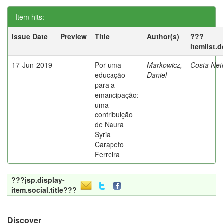
Item hits:
Issue Date
Preview
Title
Author(s)
???
itemlist.
17-Jun-2019
Por uma
Markowicz,
Costa Net
educação
Daniel
para a
emancipação:
uma
contribuição
de Naura
Syria
Carapeto
Ferreira
???jsp.display-
item.social.title???
Discover