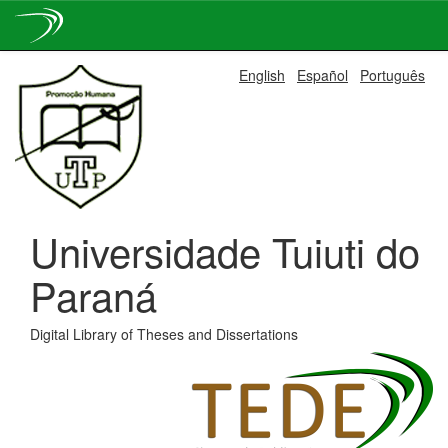
Skip
English
Español
Português
navigation
Universidade Tuiuti do
Paraná
Digital Library of Theses and Dissertations