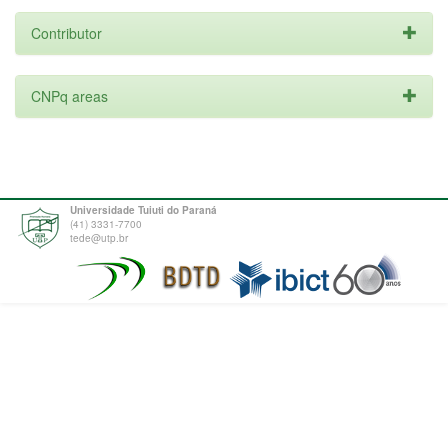
Contributor
CNPq areas
Universidade Tuiuti do Paraná
(41) 3331-7700
tede@utp.br