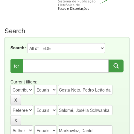
Search
Search:
for
Current filters: