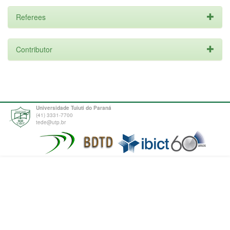
Referees
Contributor
Universidade Tuiuti do Paraná
(41) 3331-7700
tede@utp.br