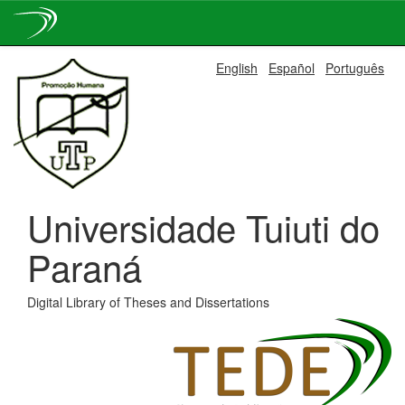
Skip
English
Español
Português
navigation
Universidade Tuiuti do
Paraná
Digital Library of Theses and Dissertations