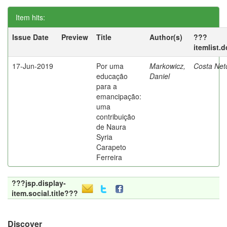
Item hits:
Issue Date
Preview
Title
Author(s)
???
itemlist.
17-Jun-2019
Por uma
Markowicz,
Costa Net
educação
Daniel
para a
emancipação:
uma
contribuição
de Naura
Syria
Carapeto
Ferreira
???jsp.display-
item.social.title???
Discover