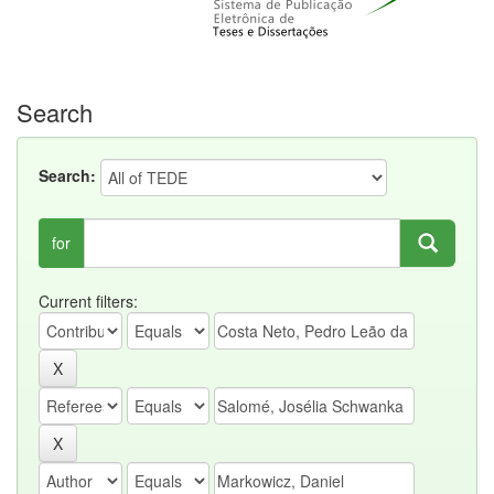
Search
Search:
for
Current filters: