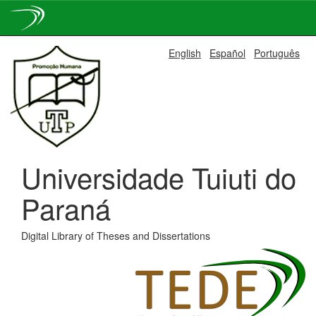
Skip
English
Español
Português
navigation
Universidade Tuiuti do
Paraná
Digital Library of Theses and Dissertations