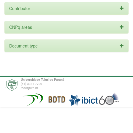
Contributor
CNPq areas
Document type
Universidade Tuiuti do Paraná
(41) 3331-7700
tede@utp.br