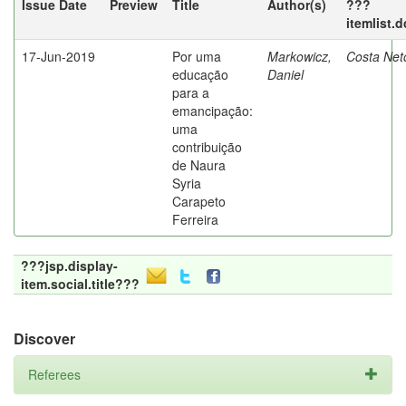
Issue Date
Preview
Title
Author(s)
???
itemlist.
17-Jun-2019
Por uma
Markowicz,
Costa Net
educação
Daniel
para a
emancipação:
uma
contribuição
de Naura
Syria
Carapeto
Ferreira
???jsp.display-
item.social.title???
Discover
Referees