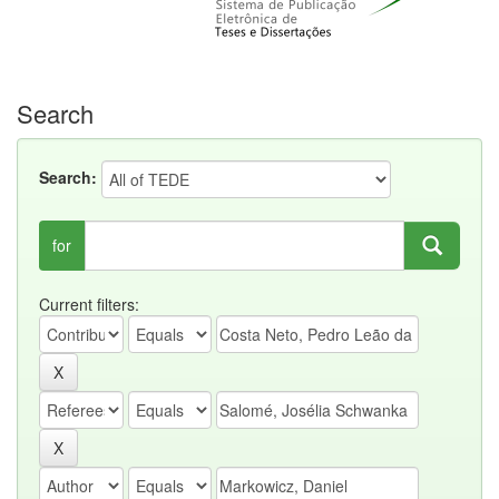
Search
Search:
for
Current filters: