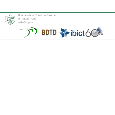
Universidade Tuiuti do Paraná
(41) 3331-7700
tede@utp.br