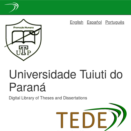
Skip
English
Español
Português
navigation
Universidade Tuiuti do
Paraná
Digital Library of Theses and Dissertations