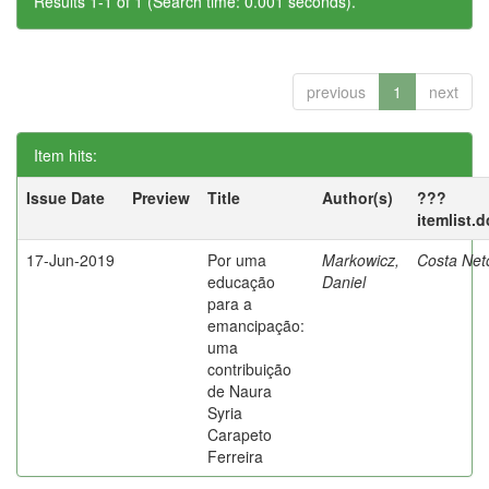
Results 1-1 of 1 (Search time: 0.001 seconds).
previous
1
next
Item hits:
Issue Date
Preview
Title
Author(s)
???
itemlist.
17-Jun-2019
Por uma
Markowicz,
Costa Net
educação
Daniel
para a
emancipação:
uma
contribuição
de Naura
Syria
Carapeto
Ferreira