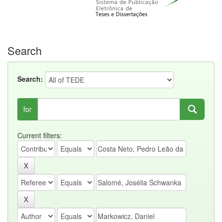
Search
Search:
for
Current filters: