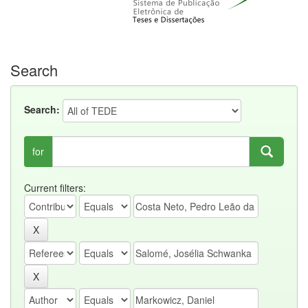
Search
Search:
for
Current filters: