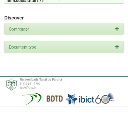
item.social.title???
Discover
Contributor
Document type
Universidade Tuiuti do Paraná
(41) 3331-7700
tede@utp.br