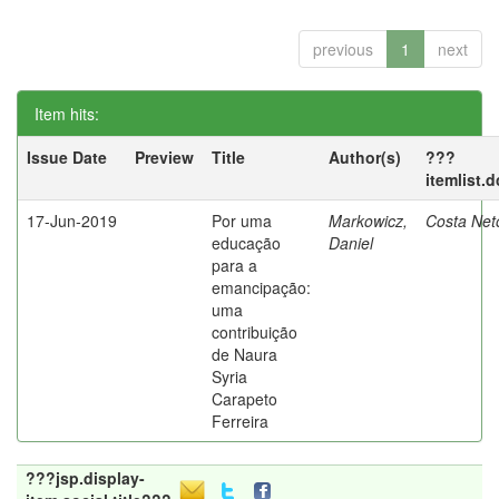
previous
1
next
Item hits:
Issue Date
Preview
Title
Author(s)
???
itemlist.
17-Jun-2019
Por uma
Markowicz,
Costa Net
educação
Daniel
para a
emancipação:
uma
contribuição
de Naura
Syria
Carapeto
Ferreira
???jsp.display-