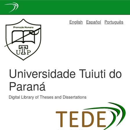
Skip
English
Español
Português
navigation
Universidade Tuiuti do
Paraná
Digital Library of Theses and Dissertations