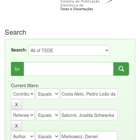
Search
Search:
for
Current filters: