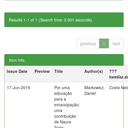
Results 1-1 of 1 (Search time: 0.001 seconds).
previous
1
next
Item hits:
Issue Date
Preview
Title
Author(s)
???
itemlist.
17-Jun-2019
Por uma
Markowicz,
Costa Net
educação
Daniel
para a
emancipação:
uma
contribuição
de Naura
Syria