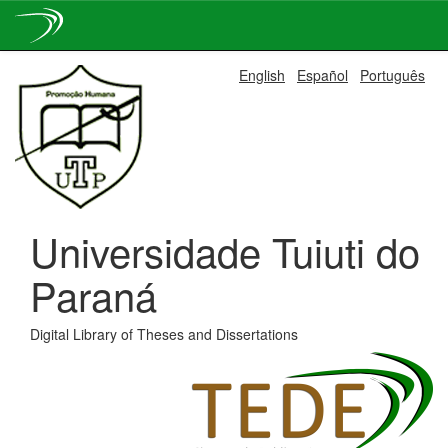
Skip
English
Español
Português
navigation
Universidade Tuiuti do
Paraná
Digital Library of Theses and Dissertations