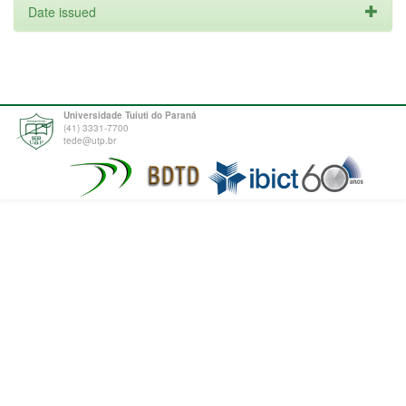
Date issued
Universidade Tuiuti do Paraná
(41) 3331-7700
tede@utp.br