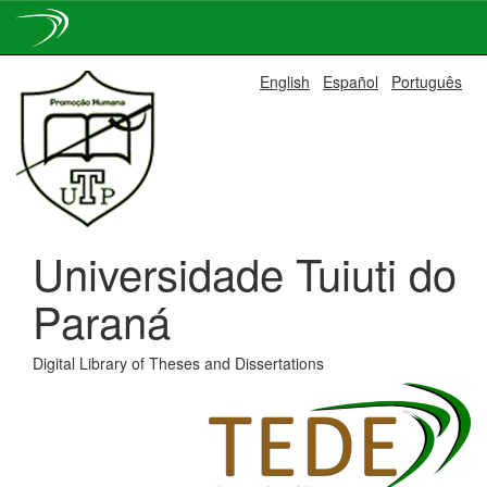
Skip
English
Español
Português
navigation
Universidade Tuiuti do
Paraná
Digital Library of Theses and Dissertations