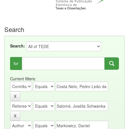
Search
Search:
for
Current filters: