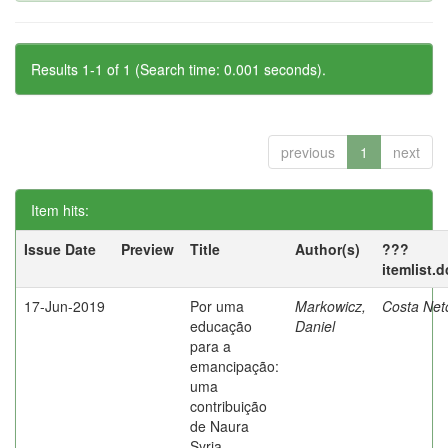
Results 1-1 of 1 (Search time: 0.001 seconds).
previous
1
next
Item hits:
Issue Date
Preview
Title
Author(s)
???
itemlist.
17-Jun-2019
Por uma
Markowicz,
Costa Net
educação
Daniel
para a
emancipação:
uma
contribuição
de Naura
Syria