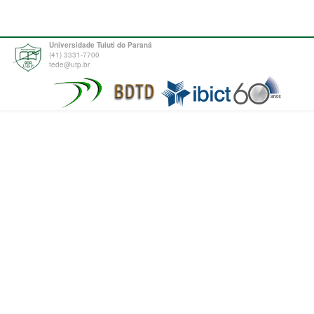
Universidade Tuiuti do Paraná
(41) 3331-7700
tede@utp.br