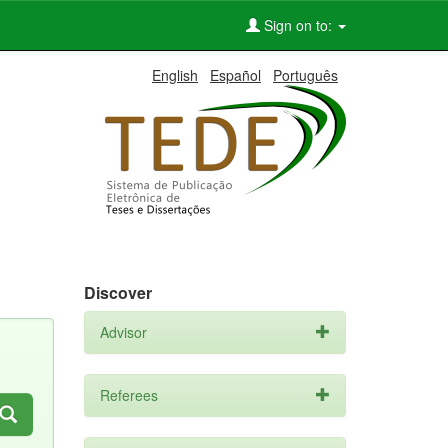
Sign on to:
English
Español
Português
Discover
Advisor
Referees