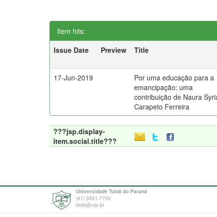
Item hits:
Issue Date
Preview
Title
17-Jun-2019
Por uma educação para a
emancipação: uma
contribuição de Naura Syri
Carapeto Ferreira
???jsp.display-
item.social.title???
Universidade Tuiuti do Paraná
(41) 3331-7700
tede@utp.br