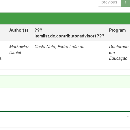
previous
1
Author(s)
???
Program
itemlist.dc.contributor.advisor1???
Markowicz,
Costa Neto, Pedro Leão da
Doutorado
Daniel
em
a
Educação