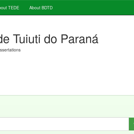
out TEDE
About BDTD
de Tuiuti do Paraná
issertations