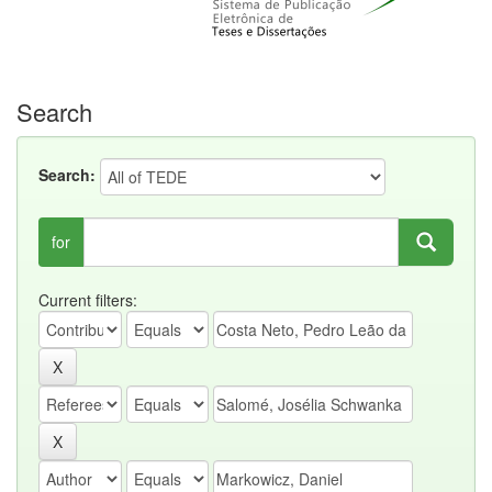
Search
Search:
for
Current filters: