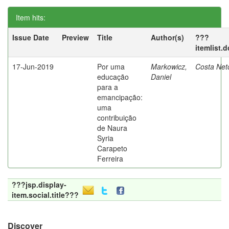
Item hits:
Issue Date
Preview
Title
Author(s)
???
itemlist.
17-Jun-2019
Por uma
Markowicz,
Costa Net
educação
Daniel
para a
emancipação:
uma
contribuição
de Naura
Syria
Carapeto
Ferreira
???jsp.display-
item.social.title???
Discover