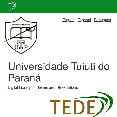
Skip
English
Español
Português
navigation
Universidade Tuiuti do
Paraná
Digital Library of Theses and Dissertations