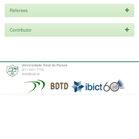
Referees
Contributor
Universidade Tuiuti do Paraná
(41) 3331-7700
tede@utp.br