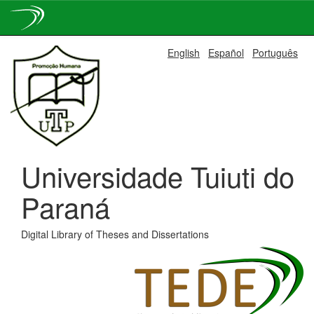
Skip
English
Español
Português
navigation
Universidade Tuiuti do
Paraná
Digital Library of Theses and Dissertations