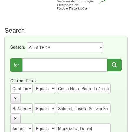
Search
Search:
for
Current filters: