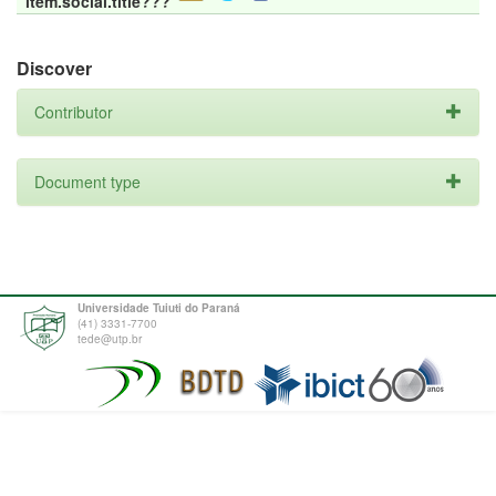
item.social.title???
Discover
Contributor
Document type
Universidade Tuiuti do Paraná
(41) 3331-7700
tede@utp.br