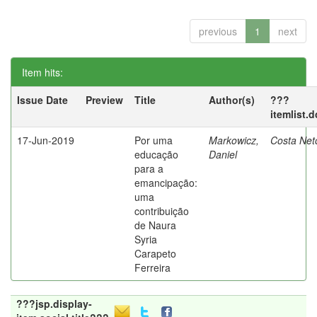
previous
1
next
Item hits:
Issue Date
Preview
Title
Author(s)
???
itemlist.
17-Jun-2019
Por uma
Markowicz,
Costa Net
educação
Daniel
para a
emancipação:
uma
contribuição
de Naura
Syria
Carapeto
Ferreira
???jsp.display-