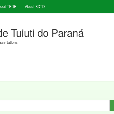
out TEDE
About BDTD
de Tuiuti do Paraná
issertations