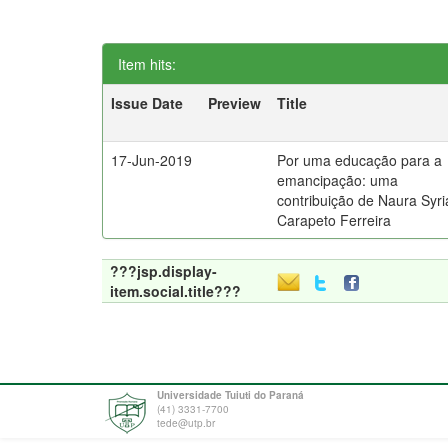
Item hits:
Issue Date
Preview
Title
17-Jun-2019
Por uma educação para a
emancipação: uma
contribuição de Naura Syri
Carapeto Ferreira
???jsp.display-
item.social.title???
Universidade Tuiuti do Paraná
(41) 3331-7700
tede@utp.br