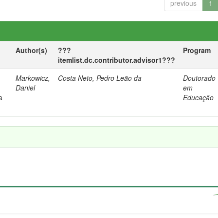
previous
1
Author(s)
???
Program
itemlist.dc.contributor.advisor1???
Markowicz,
Costa Neto, Pedro Leão da
Doutorado
Daniel
em
a
Educação