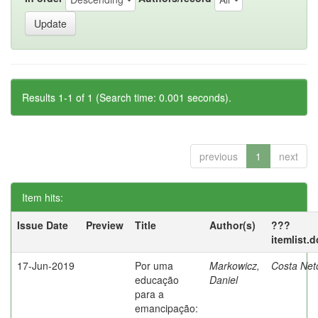
Results 1-1 of 1 (Search time: 0.001 seconds).
previous
1
next
Item hits:
Issue Date
Preview
Title
Author(s)
???
itemlist.
17-Jun-2019
Por uma
Markowicz,
Costa Net
educação
Daniel
para a
emancipação: