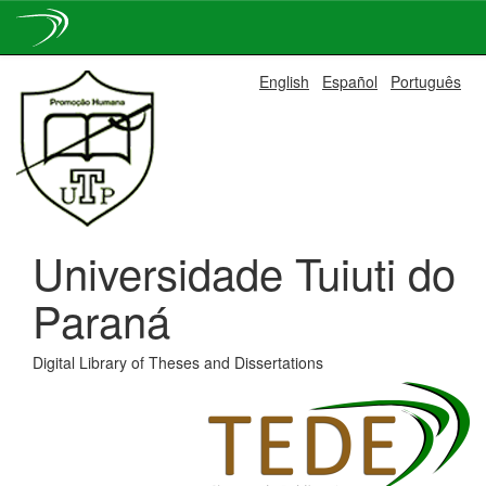
Skip
English
Español
Português
navigation
Universidade Tuiuti do
Paraná
Digital Library of Theses and Dissertations