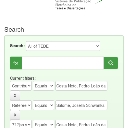
Search
Search:
for
Current filters: