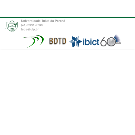
Universidade Tuiuti do Paraná
(41) 3331-7700
tede@utp.br