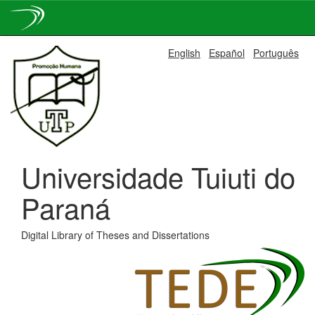
Skip
English
Español
Português
navigation
Universidade Tuiuti do
Paraná
Digital Library of Theses and Dissertations