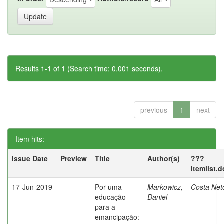
Results 1-1 of 1 (Search time: 0.001 seconds).
previous
1
next
Item hits:
Issue Date
Preview
Title
Author(s)
???
itemlist.
17-Jun-2019
Por uma
Markowicz,
Costa Net
educação
Daniel
para a
emancipação: