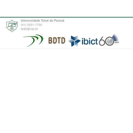
Universidade Tuiuti do Paraná
(41) 3331-7700
tede@utp.br