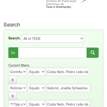
Search
Search:
for
Current filters: