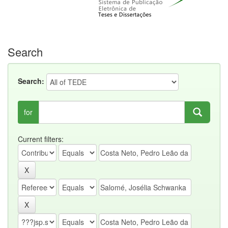
Search
Search:
for
Current filters: