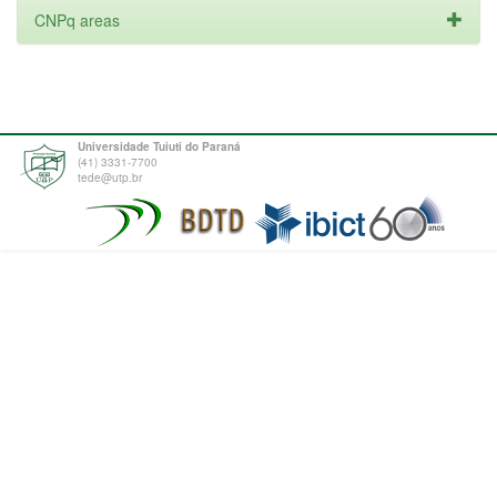
CNPq areas
Universidade Tuiuti do Paraná
(41) 3331-7700
tede@utp.br