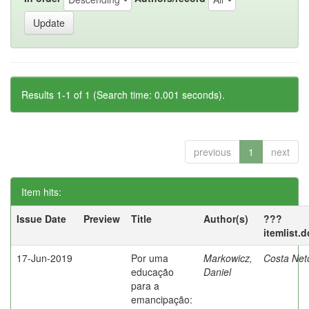
Results 1-1 of 1 (Search time: 0.001 seconds).
previous
1
next
Item hits:
Issue Date
Preview
Title
Author(s)
???
itemlist.
17-Jun-2019
Por uma
Markowicz,
Costa Net
educação
Daniel
para a
emancipação: