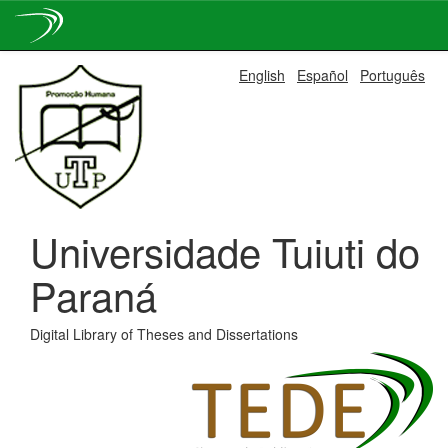
Skip
English
Español
Português
navigation
Universidade Tuiuti do
Paraná
Digital Library of Theses and Dissertations