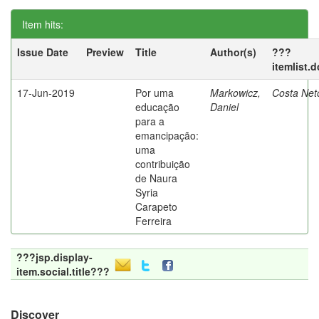
Item hits:
Issue Date
Preview
Title
Author(s)
???
itemlist.
17-Jun-2019
Por uma
Markowicz,
Costa Net
educação
Daniel
para a
emancipação:
uma
contribuição
de Naura
Syria
Carapeto
Ferreira
???jsp.display-
item.social.title???
Discover