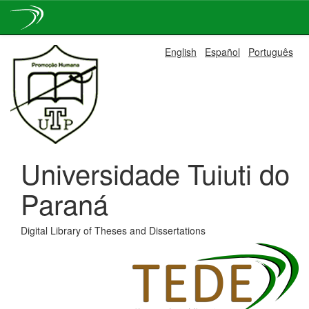
Skip
English
Español
Português
navigation
Universidade Tuiuti do
Paraná
Digital Library of Theses and Dissertations