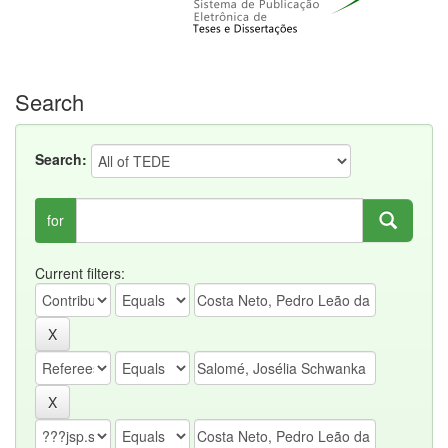
Search
Search:
for
Current filters: