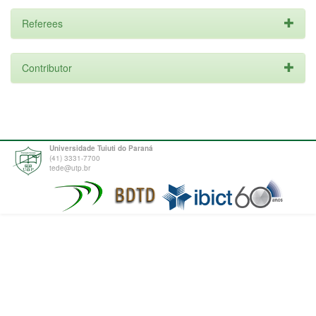
Referees
Contributor
Universidade Tuiuti do Paraná
(41) 3331-7700
tede@utp.br