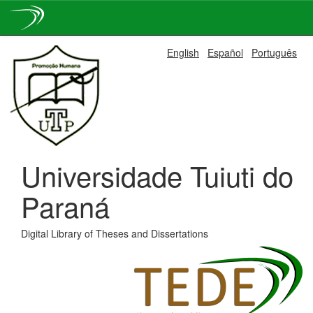
Skip
English
Español
Português
navigation
Universidade Tuiuti do
Paraná
Digital Library of Theses and Dissertations