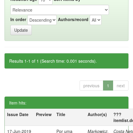
In order
Authors/record
Results 1-1 of 1 (Search time: 0.001 seconds).
previous
1
next
Item hits:
Issue Date
Preview
Title
Author(s)
???
itemlist.
17-Jun-2019
Por uma
Markowicz,
Costa Net