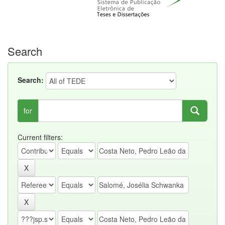
Search
Search:
for
Current filters: