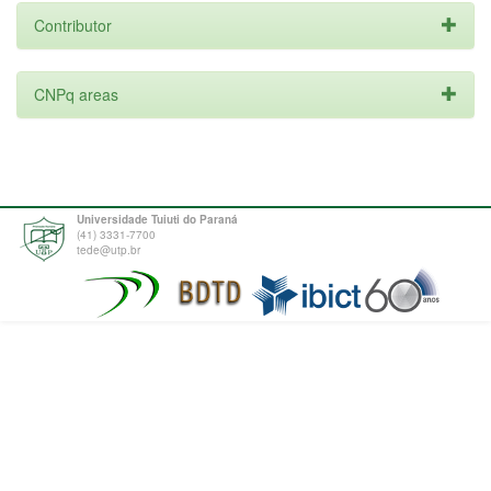
Contributor
CNPq areas
Universidade Tuiuti do Paraná
(41) 3331-7700
tede@utp.br