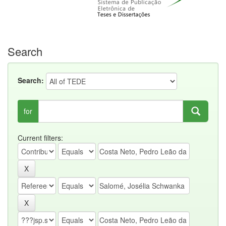
Search
Search:
for
Current filters: