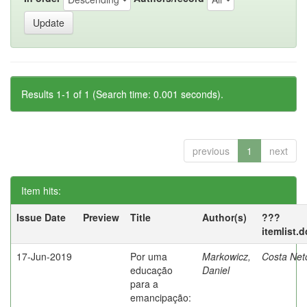
Results 1-1 of 1 (Search time: 0.001 seconds).
previous
1
next
Item hits:
Issue Date
Preview
Title
Author(s)
???
itemlist.
17-Jun-2019
Por uma
Markowicz,
Costa Net
educação
Daniel
para a
emancipação: