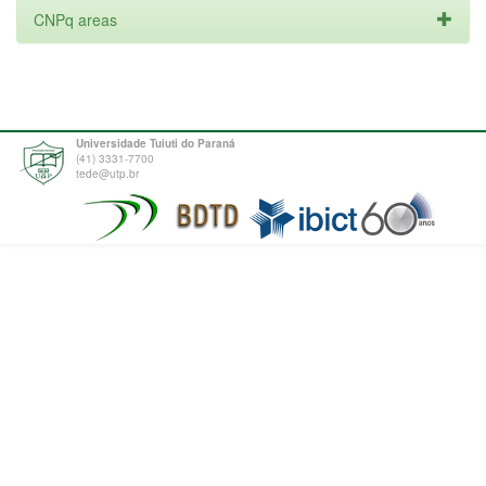
CNPq areas
Universidade Tuiuti do Paraná
(41) 3331-7700
tede@utp.br