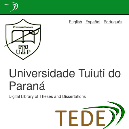
Skip
English
Español
Português
navigation
Universidade Tuiuti do
Paraná
Digital Library of Theses and Dissertations