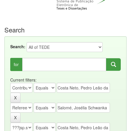
Search
Search:
for
Current filters: