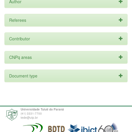
Author
Referees
Contributor
CNPq areas
Document type
Universidade Tuiuti do Paraná
(41) 3331-7700
tede@utp.br