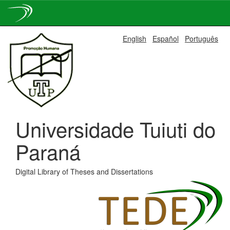
Skip
English
Español
Português
navigation
Universidade Tuiuti do
Paraná
Digital Library of Theses and Dissertations