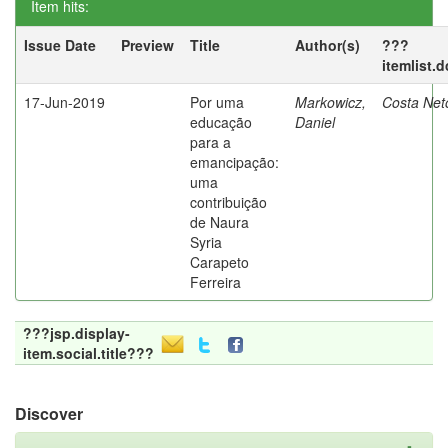
Item hits:
Issue Date
Preview
Title
Author(s)
???
itemlist.
17-Jun-2019
Por uma
Markowicz,
Costa Net
educação
Daniel
para a
emancipação:
uma
contribuição
de Naura
Syria
Carapeto
Ferreira
???jsp.display-
item.social.title???
Discover