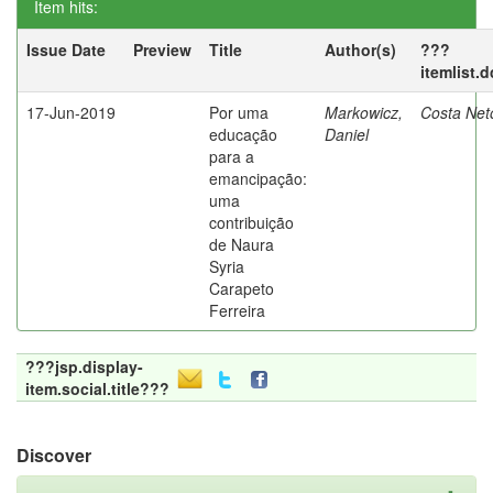
Item hits:
Issue Date
Preview
Title
Author(s)
???
itemlist.
17-Jun-2019
Por uma
Markowicz,
Costa Net
educação
Daniel
para a
emancipação:
uma
contribuição
de Naura
Syria
Carapeto
Ferreira
???jsp.display-
item.social.title???
Discover