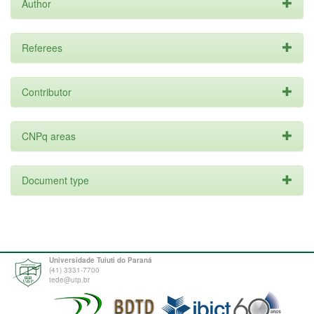
Author
Referees
Contributor
CNPq areas
Document type
Universidade Tuiuti do Paraná
(41) 3331-7700
tede@utp.br