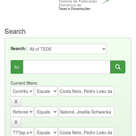
Search
Search:
for
Current filters: