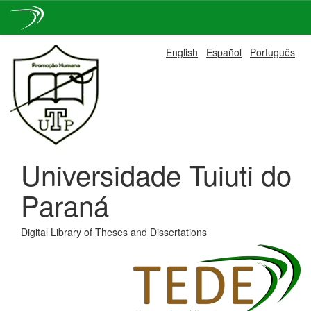
Skip
English
Español
Português
navigation
Universidade Tuiuti do
Paraná
Digital Library of Theses and Dissertations