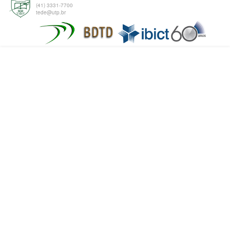
(41) 3331-7700
tede@utp.br