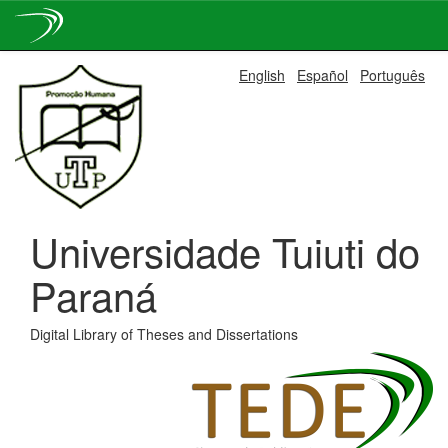
Skip
English
Español
Português
navigation
Universidade Tuiuti do
Paraná
Digital Library of Theses and Dissertations