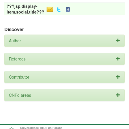
???jsp.display-
item.social.title???
Discover
Author
Referees
Contributor
CNPq areas
Universidade Tuiuti do Paraná