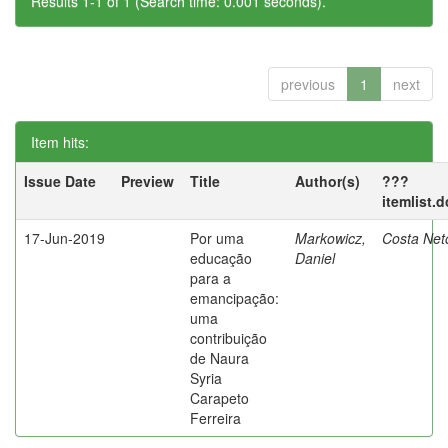
Results 1-1 of 1 (Search time: 0.001 seconds).
previous
1
next
Item hits:
Issue Date
Preview
Title
Author(s)
???
itemlist.
17-Jun-2019
Por uma
Markowicz,
Costa Net
educação
Daniel
para a
emancipação:
uma
contribuição
de Naura
Syria
Carapeto
Ferreira