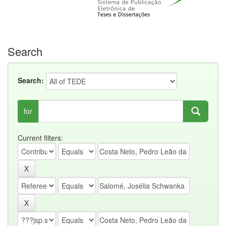
Search
Search:
for
Current filters: