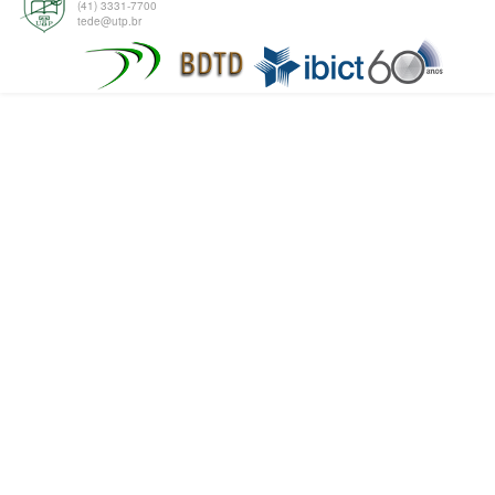
(41) 3331-7700
tede@utp.br