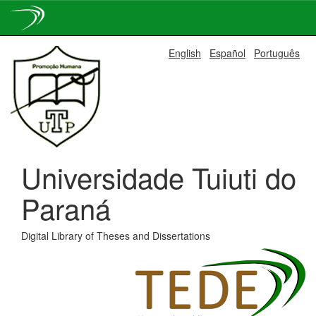
Skip
English
Español
Português
navigation
Universidade Tuiuti do
Paraná
Digital Library of Theses and Dissertations