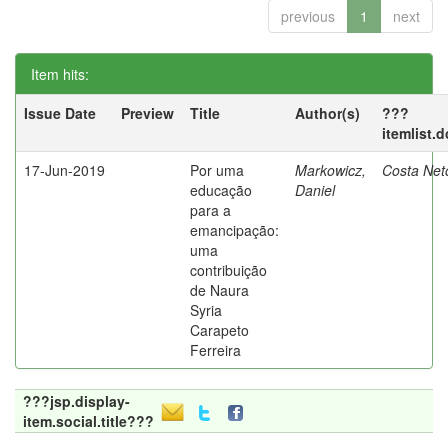
previous
1
next
Item hits:
Issue Date
Preview
Title
Author(s)
???
itemlist.
17-Jun-2019
Por uma
Markowicz,
Costa Net
educação
Daniel
para a
emancipação:
uma
contribuição
de Naura
Syria
Carapeto
Ferreira
???jsp.display-
item.social.title???