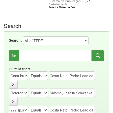
Search
Search:
for
Current filters: