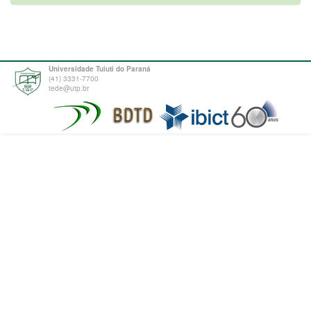
Universidade Tuiuti do Paraná
(41) 3331-7700
tede@utp.br