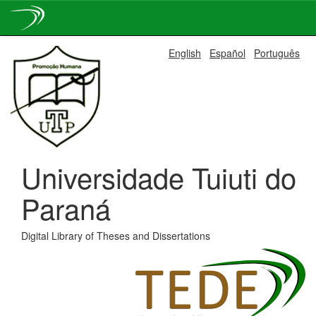
Skip
English
Español
Português
navigation
Universidade Tuiuti do
Paraná
Digital Library of Theses and Dissertations