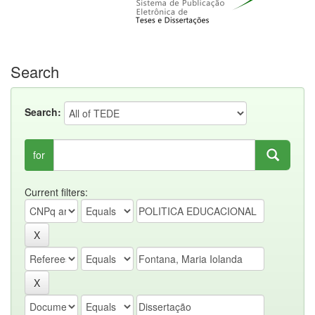
Search
Search:
for
Current filters: