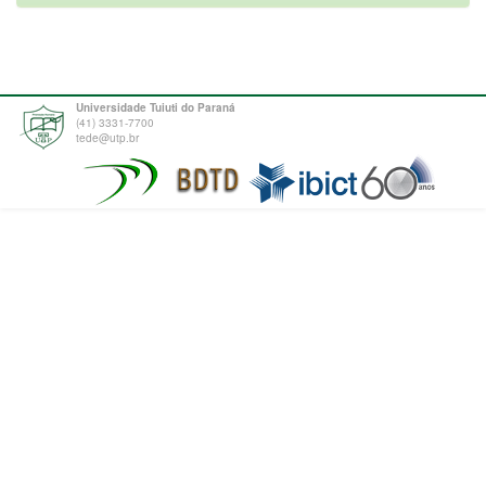
Universidade Tuiuti do Paraná
(41) 3331-7700
tede@utp.br