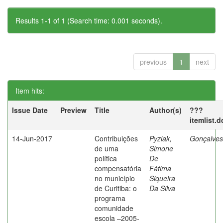
Results 1-1 of 1 (Search time: 0.001 seconds).
previous
1
next
Item hits:
Issue Date
Preview
Title
Author(s)
???
itemlist.
14-Jun-2017
Contribuições
Pyziak,
Gonçalves,
de uma
Simone
política
De
compensatória
Fátima
no município
Siqueira
de Curitiba: o
Da Silva
programa
comunidade
escola –2005-