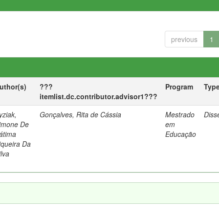
previous
1
uthor(s)
???
Program
Typ
itemlist.dc.contributor.advisor1???
yziak,
Gonçalves, Rita de Cássia
Mestrado
Diss
imone De
em
átima
Educação
iqueira Da
ilva