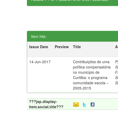
Item hits:
Issue Date
Preview
Title
A
14-Jun-2017
Contribuições de uma
P
política compensatória
S
no município de
F
Curitiba: o programa
S
comunidade escola –
S
2005-2015
???jsp.display-
item.social.title???