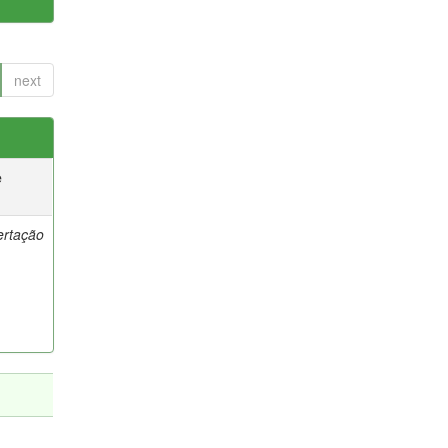
next
e
ertação