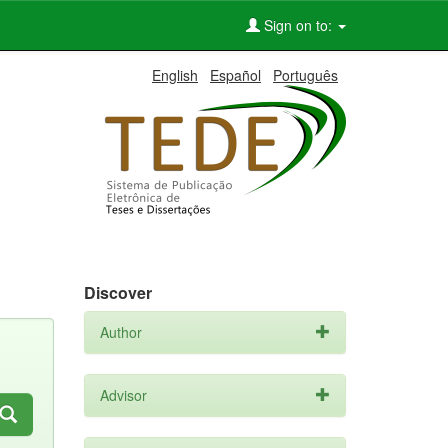
Sign on to:
English
Español
Português
Discover
Author
Advisor