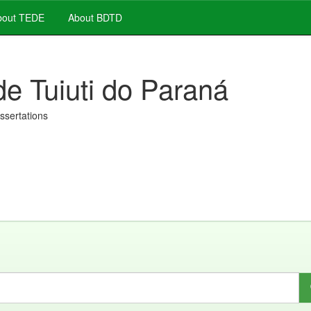
out TEDE
About BDTD
de Tuiuti do Paraná
issertations