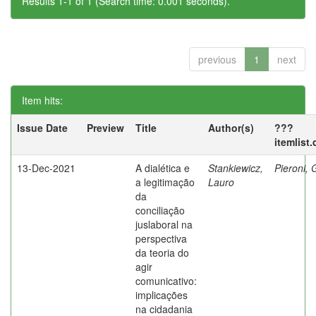
Results 1-1 of 1 (Search time: 0.001 seconds).
previous
1
next
Item hits:
Issue Date
Preview
Title
Author(s)
???
itemlist
13-Dec-2021
A dialética e
Stankiewicz,
Pieroni,
a legitimação
Lauro
da
conciliação
juslaboral na
perspectiva
da teoria do
agir
comunicativo:
implicações
na cidadania