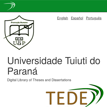
Skip
English
Español
Português
navigation
Universidade Tuiuti do
Paraná
Digital Library of Theses and Dissertations