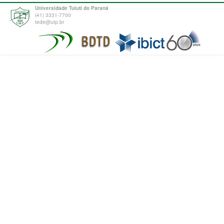
Universidade Tuiuti do Paraná
(41) 3331-7700
tede@utp.br