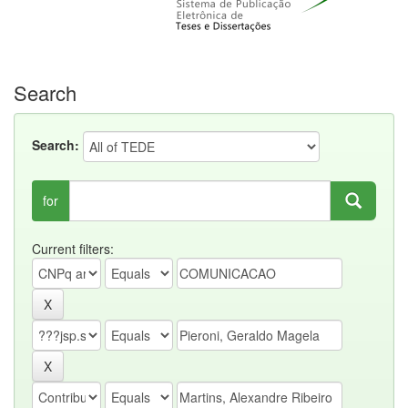
Search
Search:
for
Current filters: