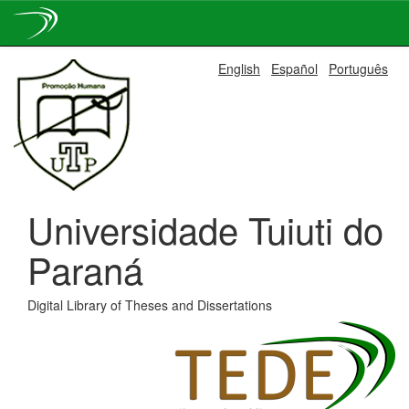
Skip
English
Español
Português
navigation
Universidade Tuiuti do
Paraná
Digital Library of Theses and Dissertations