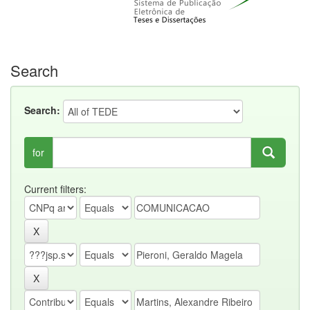
Search
Search:
for
Current filters: