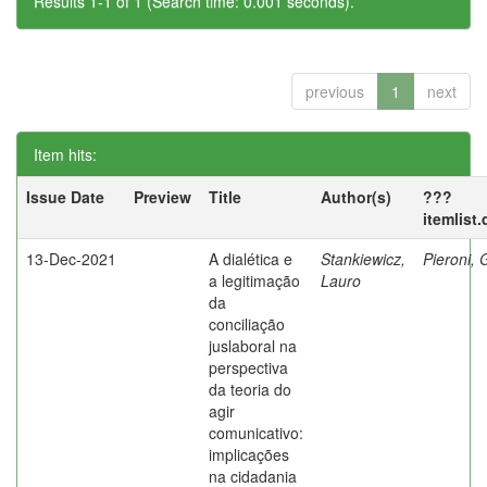
Results 1-1 of 1 (Search time: 0.001 seconds).
previous
1
next
Item hits:
Issue Date
Preview
Title
Author(s)
???
itemlist
13-Dec-2021
A dialética e
Stankiewicz,
Pieroni,
a legitimação
Lauro
da
conciliação
juslaboral na
perspectiva
da teoria do
agir
comunicativo:
implicações
na cidadania