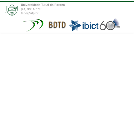
Universidade Tuiuti do Paraná
(41) 3331-7700
tede@utp.br