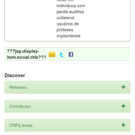
indivíduos com
perda auditiva
unilateral
usuários de
próteses
implantáveis
???jsp.display-
item.social.title???
Discover
Referees
Contributor
CNPq areas