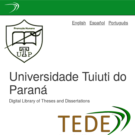
Skip
English
Español
Português
navigation
Universidade Tuiuti do
Paraná
Digital Library of Theses and Dissertations