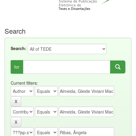
Search
Search:
for
Current filters: