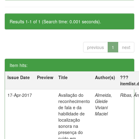
Results 1-1 of 1 (Search time: 0.001 seconds).
previous
1
next
Item hits:
Issue Date
Preview
Title
Author(s)
???
itemlist
17-Apr-2017
Avaliação do
Almeida,
Ribas, Ân
reconhecimento
Gleide
de fala e da
Viviani
habilidade de
Maciel
localização
sonora na
presença do
ruído em