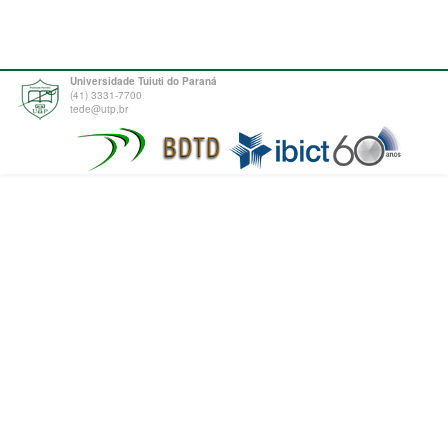
Universidade Tuiuti do Paraná
(41) 3331-7700
tede@utp.br