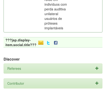
indivíduos com
perda auditiva
unilateral
usuários de
próteses
implantáveis
???jsp.display-
item.social.title???
Discover
Referees
Contributor