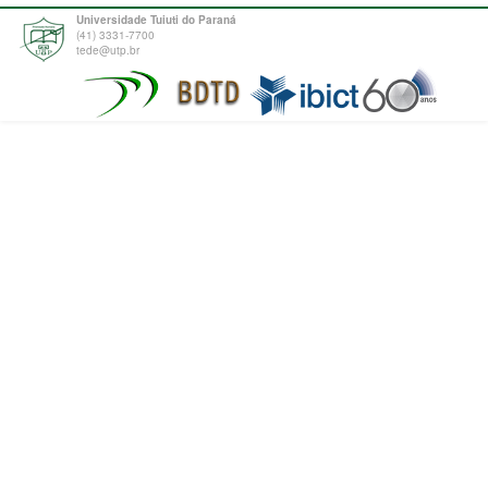
Universidade Tuiuti do Paraná
(41) 3331-7700
tede@utp.br