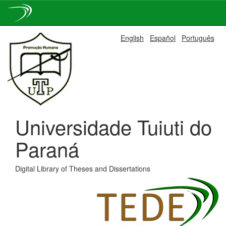
Skip
English
Español
Português
navigation
Universidade Tuiuti do
Paraná
Digital Library of Theses and Dissertations