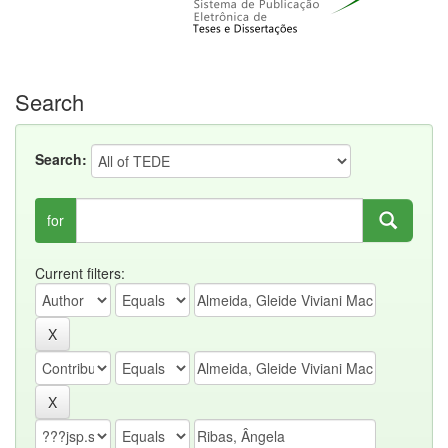
Search
Search:
for
Current filters: