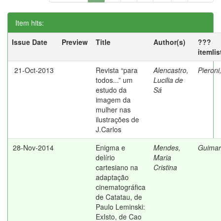
Item hits:
Issue Date
Preview
Title
Author(s)
???
itemli
21-Oct-2013
Revista “para
Alencastro,
Pieroni
todos...” um
Lucilia de
estudo da
Sá
imagem da
mulher nas
ilustrações de
J.Carlos
28-Nov-2014
Enigma e
Mendes,
Guimar
delírio
Maria
cartesiano na
Cristina
adaptação
cinematográfica
de Catatau, de
Paulo Leminski:
ExIsto, de Cao