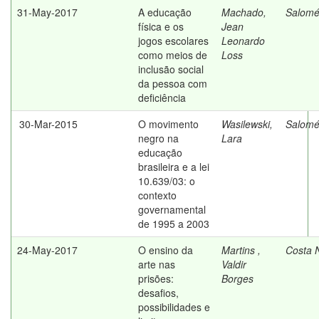
31-May-2017
A educação
Machado,
Salomé
física e os
Jean
jogos escolares
Leonardo
como meios de
Loss
inclusão social
da pessoa com
deficiência
30-Mar-2015
O movimento
Wasilewski,
Salomé
negro na
Lara
educação
brasileira e a lei
10.639/03: o
contexto
governamental
de 1995 a 2003
24-May-2017
O ensino da
Martins ,
Costa 
arte nas
Valdir
prisões:
Borges
desafios,
possibilidades e