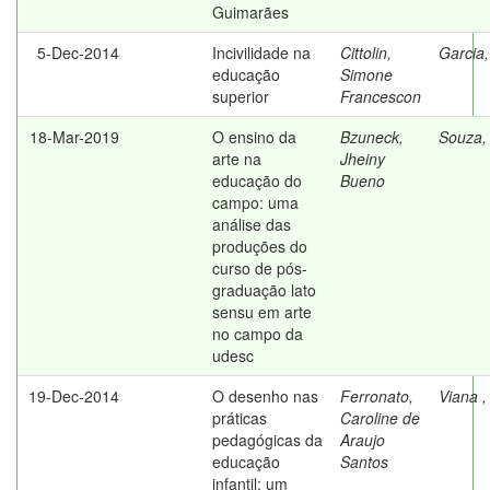
Guimarães
5-Dec-2014
Incivilidade na
Cittolin,
Garcia,
educação
Simone
superior
Francescon
18-Mar-2019
O ensino da
Bzuneck,
Souza,
arte na
Jheiny
educação do
Bueno
campo: uma
análise das
produções do
curso de pós-
graduação lato
sensu em arte
no campo da
udesc
19-Dec-2014
O desenho nas
Ferronato,
Viana ,
práticas
Caroline de
pedagógicas da
Araujo
educação
Santos
infantil: um