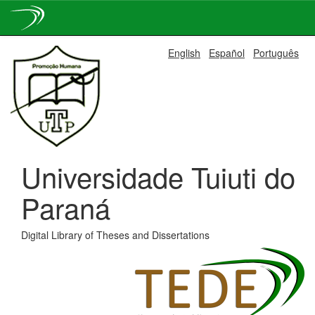
Skip
English
Español
Português
navigation
Universidade Tuiuti do
Paraná
Digital Library of Theses and Dissertations