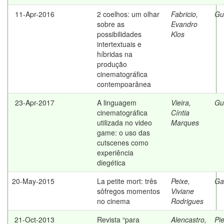
11-Apr-2016
2 coelhos: um olhar
Fabricio,
Gu
sobre as
Evandro
possibilidades
Klos
intertextuais e
híbridas na
produção
cinematográfica
contempoarânea
23-Apr-2017
A linguagem
Vieira,
Gu
cinematográfica
Cíntia
utilizada no video
Marques
game: o uso das
cutscenes como
experiência
diegética
20-May-2015
La petite mort: três
Peixe,
Gat
sôfregos momentos
Viviane
no cinema
Rodrigues
21-Oct-2013
Revista “para
Alencastro,
Pi