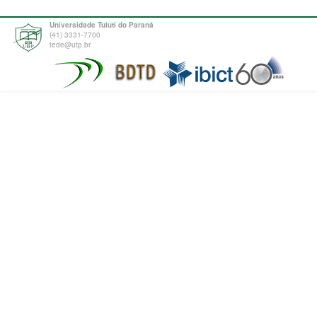
Universidade Tuiuti do Paraná
(41) 3331-7700
tede@utp.br