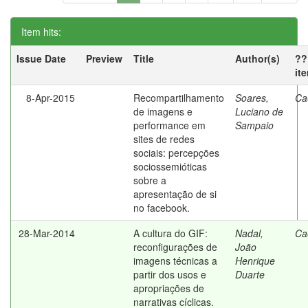
Item hits:
Issue Date
Preview
Title
Author(s)
??
it
8-Apr-2015
Recompartilhamento
Soares,
Ca
de imagens e
Luciano de
performance em
Sampaio
sites de redes
sociais: percepções
sociossemióticas
sobre a
apresentação de si
no facebook.
28-Mar-2014
A cultura do GIF:
Nadal,
Ca
reconfigurações de
João
imagens técnicas a
Henrique
partir dos usos e
Duarte
apropriações de
narrativas cíclicas.