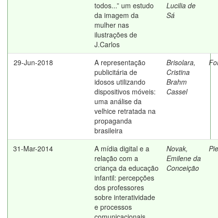
todos...” um estudo
Lucilia de
da imagem da
Sá
mulher nas
ilustrações de
J.Carlos
29-Jun-2018
A representação
Brisolara,
Fo
publicitária de
Cristina
idosos utilizando
Brahm
dispositivos móveis:
Cassel
uma análise da
velhice retratada na
propaganda
brasileira
31-Mar-2014
A mídia digital e a
Novak,
Pi
relação com a
Emilene da
criança da educação
Conceição
infantil: percepções
dos professores
sobre interatividade
e processos
comunicacionais