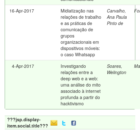
16-Apr-2017
Midiatização nas
Carvalho,
For
relações de trabalho
Ana Paula
e as práticas de
Pinto de
comunicação de
grupos
organizacionais em
dispositivos móveis:
o caso Whatsapp
4-Apr-2017
Investigando
Soares,
Ma
relações entre a
Welington
deep web e a web:
uma análise do mito
associado à internet
profunda a partir do
hacktivismo
???jsp.display-
item.social.title???