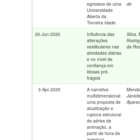
egressos de uma
de
Universidade
Aberta da
Terceira Idade
26-Jun-2020
Influência das
Silva, 
alterações
Rodri
vestibulares nas
da Ro
atividades diárias
e no nível de
confiança em
idosas pré-
frágeis
3-Apr-2020
A narrativa
Mendo
multidimensional:
Janicle
uma proposta de
Aparec
atualização e
ruptura estrutural
de séries de
animação, a
partir de hora de
aventura