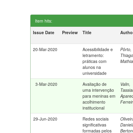
Item hits:
Issue Date
Preview
Title
Autho
20-Mar-2020
Acessibilidade e
Pôrto,
letramento:
Thiag
práticas com
Mathi
alunos na
universidade
3-Mar-2020
Avaliação de
Valin,
uma intervenção
Tassia
para meninas em
Aparec
acolhimento
Ferrei
institucional
29-Jun-2020
Redes sociais
Oliveir
significativas
Daniel
formadas pelos
Berton