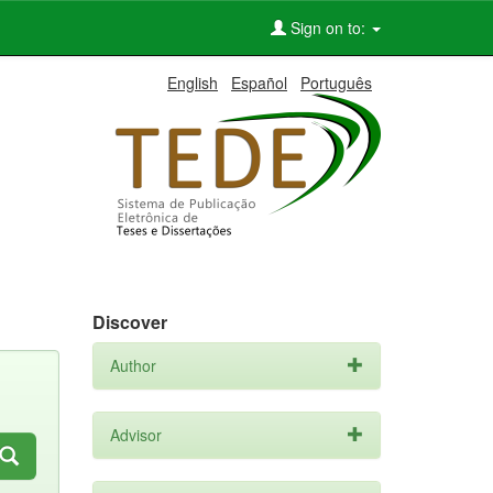
Sign on to:
English
Español
Português
Discover
Author
Advisor