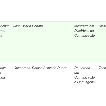
Michéli
José, Maria Renata
Mestrado em
Diss
gues
Distúrbios da
sa
Comunicação
nça,
Guimarães, Denise Azevedo Duarte
Doutorado
Tes
i
em
ida
Comunicação
e Linguagens