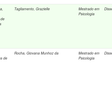
ta,
Tagliamento, Grazielle
Mestrado em
Diss
Psicologia
 de
a
,
Rocha, Giovana Munhoz da
Mestrado em
Diss
as de
Psicologia