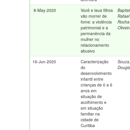
8-May-2020
Você e teus filhos
Baptis
vão morrer de
Rafael
fome: a violência
Rocha
patrimonial e a
Oliveir
permanência da
mulher no
relacionamento
abusivo
16-Jun-2020
Caracterização
Souza
do
Dougl
desenvolvimento
infantil entre
crianças de 0 a 6
anos em
situação de
acolhimento e
em situação
familiar na
cidade de
Curitiba