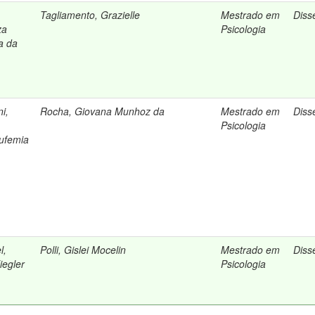
Tagliamento, Grazielle
Mestrado em
Diss
za
Psicologia
na da
i,
Rocha, Giovana Munhoz da
Mestrado em
Diss
Psicologia
ufemia
l,
Polli, Gislei Mocelin
Mestrado em
Diss
iegler
Psicologia