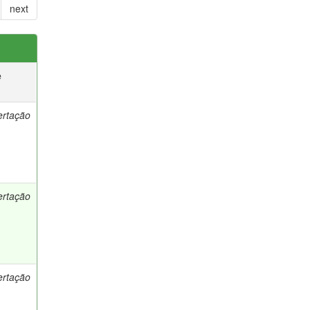
next
e
ertação
ertação
ertação