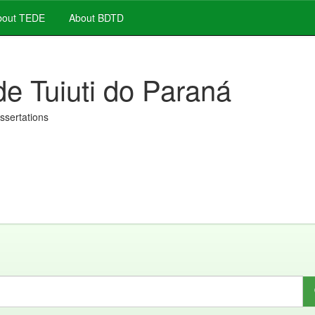
out TEDE
About BDTD
de Tuiuti do Paraná
issertations