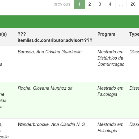
previous
1
2
3
4
...
26
r(s)
???
Program
Typ
itemlist.dc.contributor.advisor1???
Barusso, Ana Cristina Guarinello
Mestrado em
Diss
o
Distúrbios da
as
Comunicação
Rocha, Giovana Munhoz da
Mestrado em
Diss
ne
Psicologia
ida
ra
a,
Wanderbroocke, Ana Claudia N. S.
Mestrado em
Diss
a
Psicologia
cello