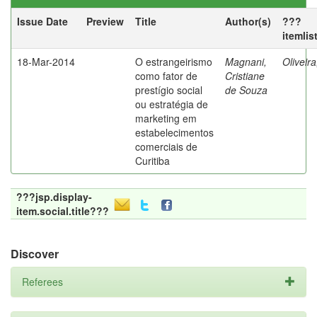
Issue Date
Preview
Title
Author(s)
???
itemlis
18-Mar-2014
O estrangeirismo
Magnani,
Oliveir
como fator de
Cristiane
prestígio social
de Souza
ou estratégia de
marketing em
estabelecimentos
comerciais de
Curitiba
???jsp.display-
item.social.title???
Discover
Referees