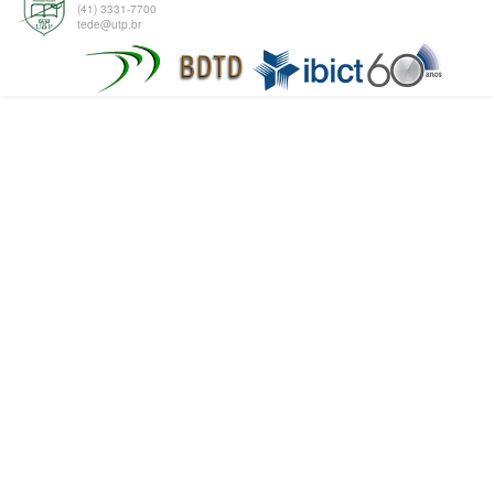
(41) 3331-7700
tede@utp.br