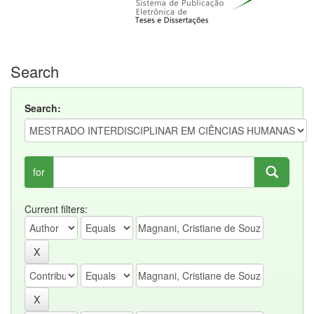
Search
Search:
for
Current filters: