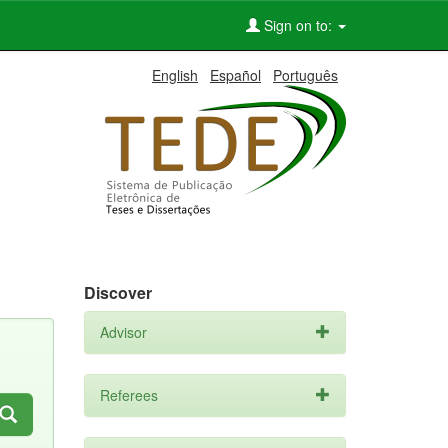
Sign on to:
English
Español
Português
Discover
Advisor
Referees