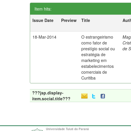
Item hits:
Issue Date
Preview
Title
Aut
18-Mar-2014
O estrangeirismo
Mag
como fator de
Cris
prestígio social ou
de 
estratégia de
marketing em
estabelecimentos
comerciais de
Curitiba
???jsp.display-
item.social.title???
Universidade Tuiuti do Paraná