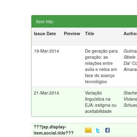
Item hits:
Issue Date
Preview
Title
Author
19-Mar-2014
De geração para
Guima
geração: as
Sibele
relações entre
Dal ‘C
avôs e netos em
Amara
face do avanço
tecnológico
21-Mar-2014
Variação
Stache
linguística na
Vivian
EJA: estigma ou
Schue
aceitabilidade
???jsp.display-
item.social.title???