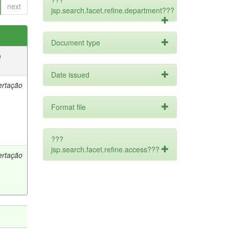
???
next
jsp.search.facet.refine.department???
Document type
e
Date issued
ertação
Format file
???
jsp.search.facet.refine.access???
ertação