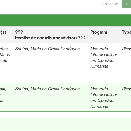
previous
1
(s)
???
Program
Typ
itemlist.dc.contributor.advisor1???
rães,
Santos, Maria da Graça Rodrigues
Mestrado
Diss
 Maria
Interdisciplinar
ol do
em Ciências
l
Humanas
ski,
Santos, Maria da Graça Rodrigues
Mestrado
Diss
e
Interdisciplinar
da
em Ciências
Humanas