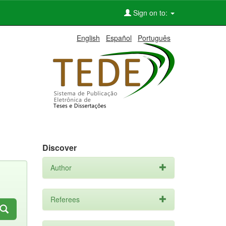
Sign on to:
English
Español
Português
Discover
Author
Referees