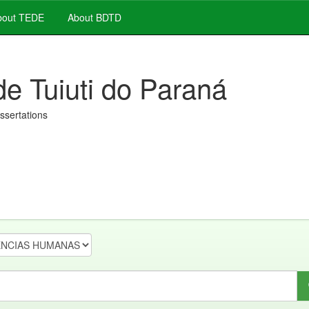
out TEDE
About BDTD
de Tuiuti do Paraná
issertations