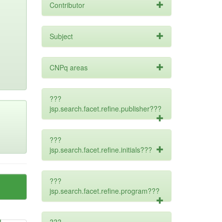
Contributor
Subject
CNPq areas
???
jsp.search.facet.refine.publisher???
???
jsp.search.facet.refine.initials???
???
jsp.search.facet.refine.program???